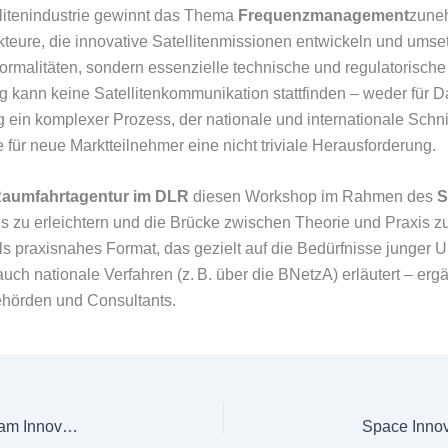
litenindustrie gewinnt das Thema
Frequenzmanagement
zuneh
eure, die innovative Satellitenmissionen entwickeln und umse
rmalitäten, sondern essenzielle technische und regulatorische
g kann keine Satellitenkommunikation stattfinden – weder für 
g ein komplexer Prozess, der nationale und internationale Schn
für neue Marktteilnehmer eine nicht triviale Herausforderung.
aumfahrtagentur im DLR
diesen Workshop im Rahmen des
S
 zu erleichtern und die Brücke zwischen Theorie und Praxis zu 
als praxisnahes Format, das gezielt auf die Bedürfnisse junge
auch nationale Verfahren (z. B. über die BNetzA) erläutert – erg
ehörden und Consultants.
Space Innovation Hub bei Mission-K 2025: Gemeinsam Innovationen im Raumfahrt- und Verteidigungssektor vorantreiben