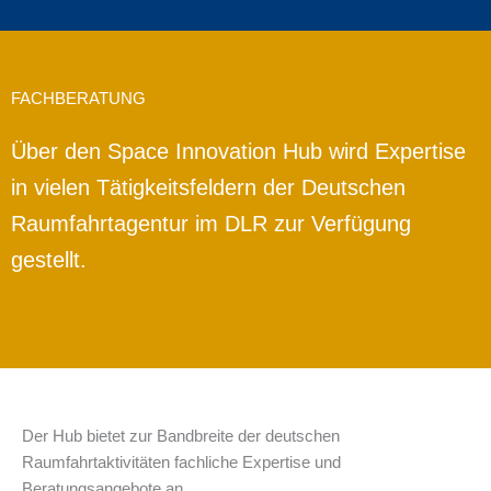
FACHBERATUNG
Über den Space Innovation Hub wird Expertise
in vielen Tätigkeitsfeldern der Deutschen
Raumfahrtagentur im DLR zur Verfügung
gestellt.
Der Hub bietet zur Bandbreite der deutschen
Raumfahrtaktivitäten fachliche Expertise und
Beratungsangebote an.