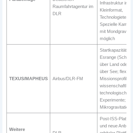
Infrastruktur im
Raumfahrtagentur im
Kleinformat,
DLR
Technologietests
Spezielle Kampa
mit Mondgravitat
möglich
Startkapazitäten 
Esrange (Schwe
über Land oder 
über See; flexible
TEXUS/MAPHEUS
Airbus/DLR-FM
Missionsprofile f
wissenschaftlich
technologische
Experimente; 6 
Mikrogravitations
Post-ISS-Plattfo
und neue Anbiete
Weitere
DLR
orbitaler Plattfor