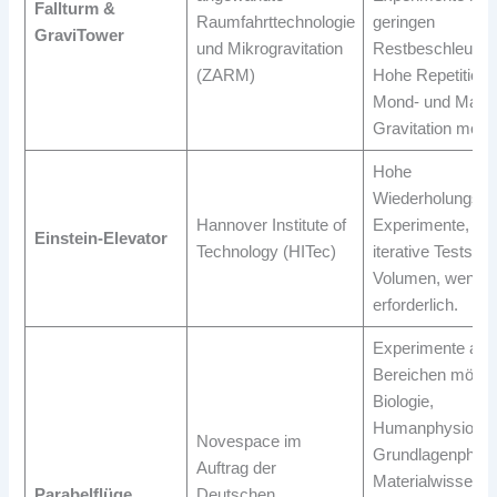
Fallturm &
Raumfahrttechnologie
geringen
GraviTower
und Mikrogravitation
Restbeschleunig
(ZARM)
Hohe Repetitions
Mond- und Mars
Gravitation mögl
Hohe
Wiederholungsrat
Hannover Institute of
Experimente, idea
Einstein-Elevator
Technology (HITec)
iterative Tests G
Volumen, wenig
erforderlich.
Experimente aus 
Bereichen möglic
Biologie,
Humanphysiologie
Novespace im
Grundlagenphysi
Auftrag der
Materialwissensc
Parabelflüge
Deutschen